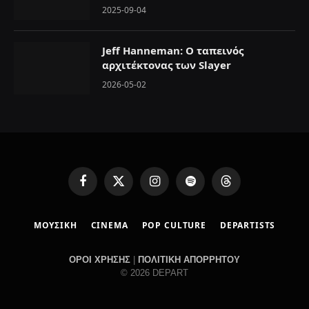
2025-09-04
Jeff Hanneman: Ο ταπεινός
αρχιτέκτονας των Slayer
2026-05-02
F
X
I
S
T
a
(
n
p
h
c
T
s
o
r
ΜΟΥΣΙΚΗ
CINEMA
POP CULTURE
DEPARTISTS
e
w
t
t
e
b
i
a
i
a
o
t
g
f
d
ΟΡΟΙ ΧΡΗΣΗΣ
|
ΠΟΛΙΤΙΚΗ ΑΠΟΡΡΗΤΟΥ
o
t
r
y
s
© 2026 DEPART
k
e
a
r
m
)