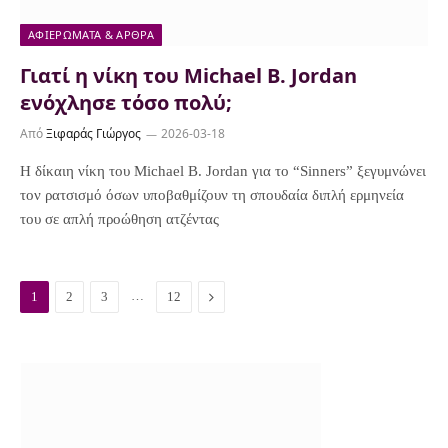
ΑΦΙΕΡΏΜΑΤΑ & ΆΡΘΡΑ
Γιατί η νίκη του Michael B. Jordan
ενόχλησε τόσο πολύ;
Από
Ξιφαράς Γιώργος
2026-03-18
Η δίκαιη νίκη του Michael B. Jordan για το “Sinners” ξεγυμνώνει
τον ρατσισμό όσων υποβαθμίζουν τη σπουδαία διπλή ερμηνεία
του σε απλή προώθηση ατζέντας
…
N
1
2
3
12
e
x
t