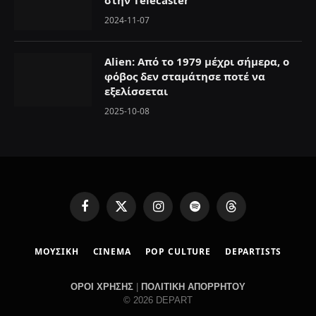
2024-11-07
Alien: Aπό το 1979 μέχρι σήμερα, ο
φόβος δεν σταμάτησε ποτέ να
εξελίσσεται
2025-10-08
F
X
I
S
T
a
(
n
p
h
c
T
s
o
r
ΜΟΥΣΙΚΗ
CINEMA
POP CULTURE
DEPARTISTS
e
w
t
t
e
b
i
a
i
a
o
t
g
f
d
ΟΡΟΙ ΧΡΗΣΗΣ
|
ΠΟΛΙΤΙΚΗ ΑΠΟΡΡΗΤΟΥ
o
t
r
y
s
© 2026 DEPART
k
e
a