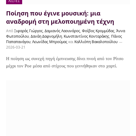
ΛΊΣΤΕΣ
Ποίηση που έγινε μουσική: μια
αναδρομή στη μελοποιημένη τέχνη
Από
Ξιφαράς Γιώργος
,
Δαμιανός Λαουνάρος
,
Φοίβος Κρομμύδας
,
Άννα
Φωτοπούλου
,
Δανάη Δαφνομήλη
,
Κωνσταντίνος Κονταράκης
,
Πάνος
Παπαπανάγου
,
Λεωνίδας Μπρούμας
και
Καλλιόπη Βακαλοπούλου
2026-03-21
Η ποίηση ως συνεχή πηγή έμπνευσης δίνει πνοή από τον Ρίτσο
μέχρι τον Poe μέσα από στίχους που γεννήθηκαν στο χαρτί.