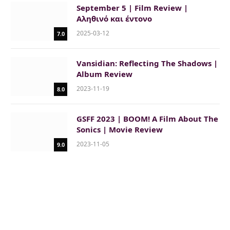
September 5 | Film Review |
Αληθινό και έντονο
2025-03-12
7.0
Vansidian: Reflecting The Shadows |
Album Review
2023-11-19
8.0
GSFF 2023 | BOOM! A Film About The
Sonics | Movie Review
2023-11-05
9.0