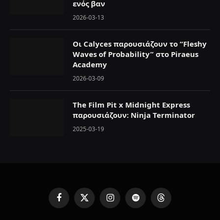
ενός βαν
2026-03-13
Οι Calyces παρουσιάζουν το “Fleshy
Waves of Probability” στο Piraeus
Academy
2026-03-09
The Film Pit x Midnight Express
παρουσιάζουν: Ninja Terminator
2025-03-19
F
X
I
S
T
a
(
n
p
h