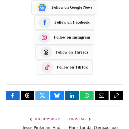
Follow on Google News
Follow on Facebook
Follow on Instagram
Follow on Threads
Follow on TikTok
F
T
T
B
L
W
E
C
a
h
w
l
i
h
m
o
c
r
i
u
n
a
a
p
ΠΡΟΗΓΟΎΜΕΝΟ
ΕΠΌΜΕΝΟ
Jesse Pinkman: Από
Hans Landa: Ο κακός που
e
e
t
e
k
t
i
y