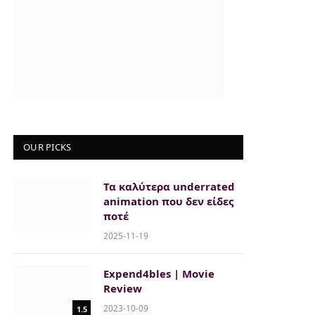
OUR PICKS
Τα καλύτερα underrated
animation που δεν είδες
ποτέ
2025-11-19
Expend4bles | Movie
Review
2023-10-09
1.5