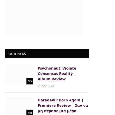
OUR PICKS
Psychonaut: Violate
Consensus Reality |
Album Review
9.5
2022-10-28
Daredevil: Born Again |
Premiere Review | Σαν να
μη πέρασε μια μέρα
9.0