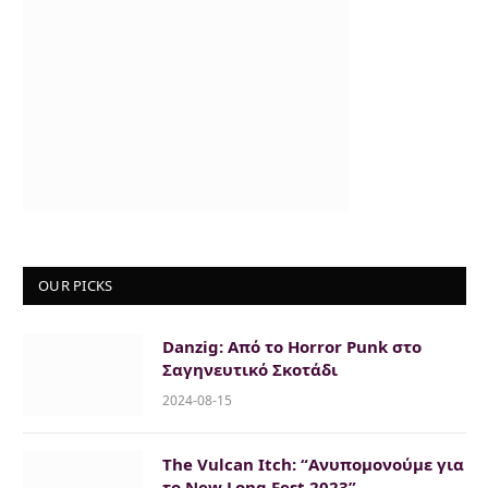
OUR PICKS
Danzig: Από το Horror Punk στο
Σαγηνευτικό Σκοτάδι
2024-08-15
The Vulcan Itch: “Ανυπομονούμε για
το New Long Fest 2023”