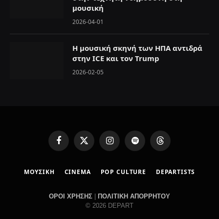
μουσική
2026-04-01
Η μουσική σκηνή των ΗΠΑ αντιδρά
στην ICE και τον Trump
2026-02-05
F
X
I
S
T
a
(
n
p
h
c
T
s
o
r
ΜΟΥΣΙΚΗ
CINEMA
POP CULTURE
DEPARTISTS
e
w
t
t
e
b
i
a
i
a
o
t
g
f
d
ΟΡΟΙ ΧΡΗΣΗΣ
|
ΠΟΛΙΤΙΚΗ ΑΠΟΡΡΗΤΟΥ
o
t
r
y
s
© 2026 DEPART
k
e
a
r
m