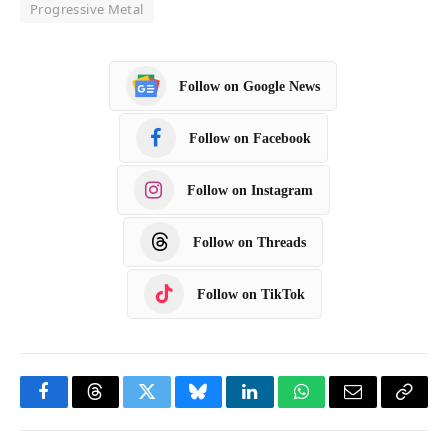
Progressive Metal
Follow on Google News
Follow on Facebook
Follow on Instagram
Follow on Threads
Follow on TikTok
F
T
T
B
L
W
E
C
a
h
w
l
i
h
m
o