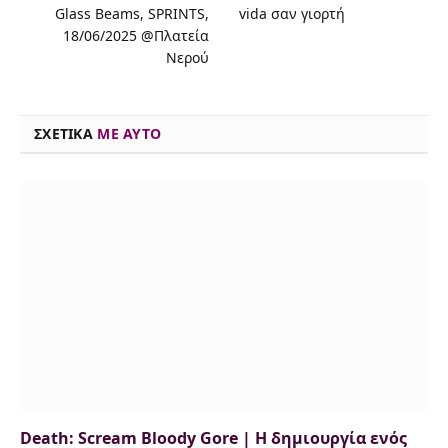
Glass Beams, SPRINTS,
vida σαν γιορτή
b
a
t
s
e
s
l
L
18/06/2025 @Πλατεία
o
d
e
k
d
A
i
Νερού
o
s
r
y
I
p
n
k
n
p
k
ΣΧΕΤΙΚΑ
ME AYTO
Death: Scream Bloody Gore | Η δημιουργία ενός