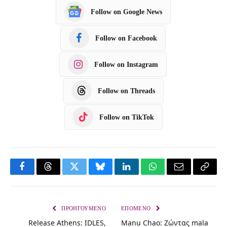
Follow on Google News
Follow on Facebook
Follow on Instagram
Follow on Threads
Follow on TikTok
F
T
T
B
L
W
E
C
a
h
w
l
i
h
m
o
c
r
i
u
n
a
a
p
ΠΡΟΗΓΟΎΜΕΝΟ
ΕΠΌΜΕΝΟ
Release Athens: IDLES,
Manu Chao: Ζώντας mala
e
e
t
e
k
t
i
y