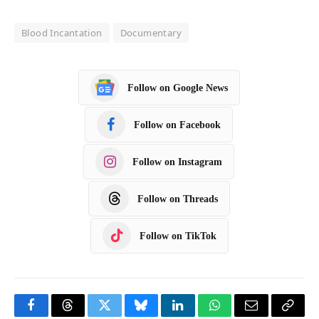
Blood Incantation
Documentary
Follow on Google News
Follow on Facebook
Follow on Instagram
Follow on Threads
Follow on TikTok
F
T
T
B
L
W
E
C