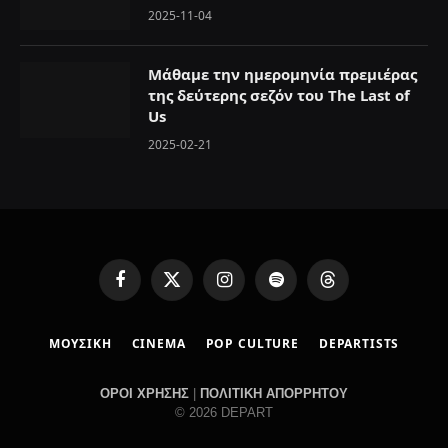
2025-11-04
Μάθαμε την ημερομηνία πρεμιέρας
της δεύτερης σεζόν του The Last of
Us
2025-02-21
F
X
I
S
T
a
(
n
p
h
c
T
s
o
r
ΜΟΥΣΙΚΗ
CINEMA
POP CULTURE
DEPARTISTS
e
w
t
t
e
b
i
a
i
a
o
t
g
f
d
ΟΡΟΙ ΧΡΗΣΗΣ
|
ΠΟΛΙΤΙΚΗ ΑΠΟΡΡΗΤΟΥ
o
t
r
y
s
© 2026 DEPART
k
e
a
r
m