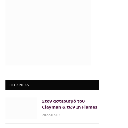
OUR PICKS
Στον αστερισμό του
Clayman & των In Flames
2022-07-03