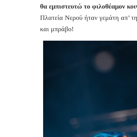
θα εμπιστευτώ το φιλοθέαμον κοι
Πλατεία Νερού ήταν γεμάτη απ’ την
και μπράβο!