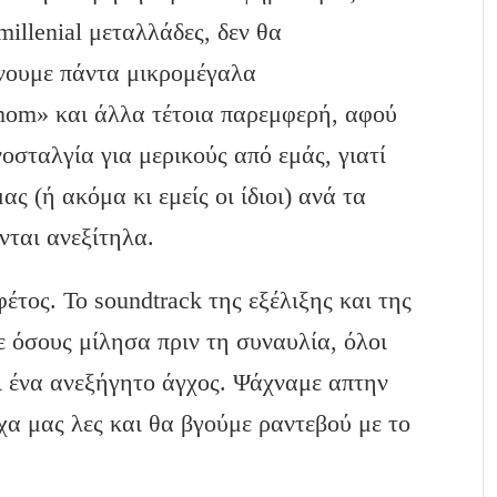
millenial μεταλλάδες, δεν θα
νουμε πάντα μικρομέγαλα
, mom» και άλλα τέτοια παρεμφερή, αφού
νοσταλγία για μερικούς από εμάς, γιατί
ς (ή ακόμα κι εμείς οι ίδιοι) ανά τα
νται ανεξίτηλα.
έτος. Το soundtrack της εξέλιξης και της
ε όσους μίλησα πριν τη συναυλία, όλοι
ι ένα ανεξήγητο άγχος. Ψάχναμε απτην
χα μας λες και θα βγούμε ραντεβού με το