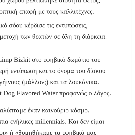
ού χώρου βελτιώθηκε αισθητά φέτος,
πτική επαφή με τους καλλιτέχνες.
κό σόου κέρδισε τις εντυπώσεις,
μετοχή των θεατών σε όλη τη διάρκεια.
imp Bizkit στο εφηβικό δωμάτιο του
ερή εντύπωση και το όνομα του δίσκου
γήινους (μάλλον;) και τα λουκάνικα.
ot Dog Flavored Water προφανώς ο λόγος.
καλύπταμε έναν καινούριο κόσμο.
ια ενήλικες millennials. Και δεν είμαι
βοι» ή «θυμηθήκαμε τα εφηβικά μας