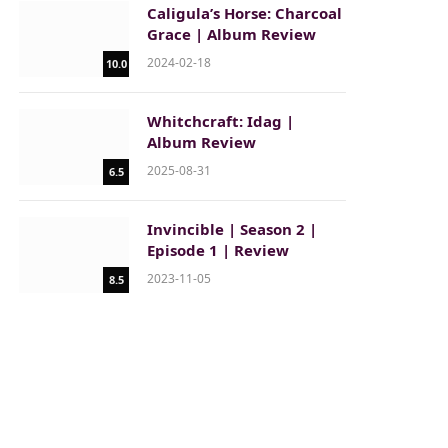
Caligula’s Horse: Charcoal
Grace | Album Review
2024-02-18
10.0
Whitchcraft: Idag |
Album Review
2025-08-31
6.5
Invincible | Season 2 |
Episode 1 | Review
2023-11-05
8.5