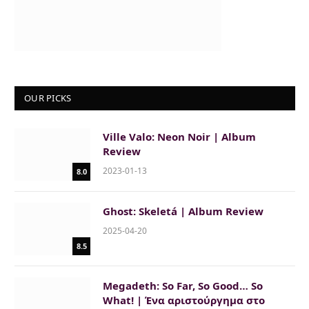
OUR PICKS
Ville Valo: Neon Noir | Album
Review
2023-01-13
8.0
Ghost: Skeletá | Album Review
2025-04-20
8.5
Megadeth: So Far, So Good… So
What! | Ένα αριστούργημα στο