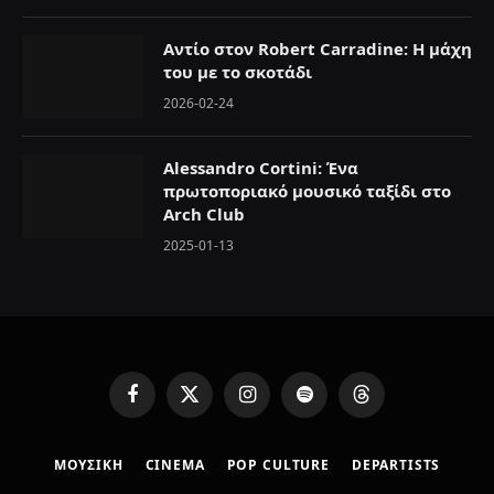
Αντίο στον Robert Carradine: Η μάχη
του με το σκοτάδι
2026-02-24
Alessandro Cortini: Ένα
πρωτοποριακό μουσικό ταξίδι στο
Arch Club
2025-01-13
F
X
I
S
T
a
(
n
p
h
c
T
s
o
r
ΜΟΥΣΙΚΗ
CINEMA
POP CULTURE
DEPARTISTS
e
w
t
t
e
b
i
a
i
a