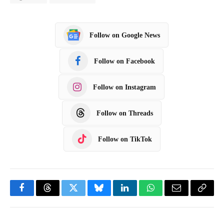
Follow on Google News
Follow on Facebook
Follow on Instagram
Follow on Threads
Follow on TikTok
F
T
T
B
L
W
E
C
a
h
w
l
i
h
m
o