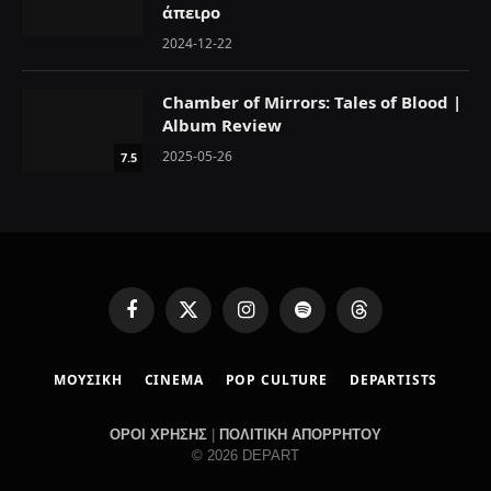
άπειρο
2024-12-22
Chamber of Mirrors: Tales of Blood |
Album Review
2025-05-26
7.5
F
X
I
S
T
a
(
n
p
h
c
T
s
o
r
ΜΟΥΣΙΚΗ
CINEMA
POP CULTURE
DEPARTISTS
e
w
t
t
e
b
i
a
i
a
o
t
g
f
d
ΟΡΟΙ ΧΡΗΣΗΣ
|
ΠΟΛΙΤΙΚΗ ΑΠΟΡΡΗΤΟΥ
o
t
r
y
s
© 2026 DEPART
k
e
a
r
m