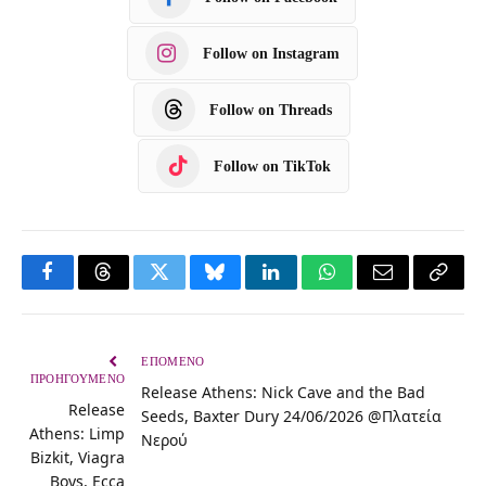
Follow on Instagram
Follow on Threads
Follow on TikTok
F
T
T
B
L
W
E
C
a
h
w
l
i
h
m
o
c
r
i
u
n
a
a
p
ΕΠΌΜΕΝΟ
ΠΡΟΗΓΟΎΜΕΝΟ
Release Athens: Nick Cave and the Bad
e
e
t
e
k
t
i
y
Release
Seeds, Baxter Dury 24/06/2026 @Πλατεία
b
a
t
s
e
s
l
L
Athens: Limp
Νερού
Bizkit, Viagra
o
d
e
k
d
A
i
Boys, Ecca