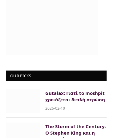
OUR PICKS
Gutalax: Γιατί το moshpit
χρειάζεται διπλή στρώση
2026-02-10
The Storm of the Century:
Ο Stephen King και η