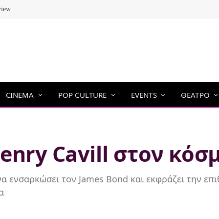
view
CINEMA
POP CULTURE
EVENTS
ΘΕΑΤΡΟ
enry Cavill στον κόσ
 να ενσαρκώσει τον James Bond και εκφράζει την επ
α