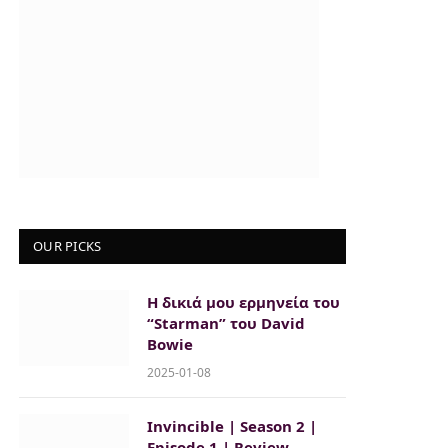
OUR PICKS
Η δικιά μου ερμηνεία του
“Starman” του David
Bowie
2025-01-08
Invincible | Season 2 |
Episode 1 | Review