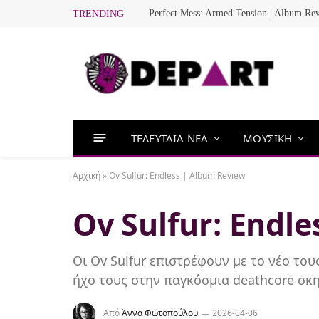
Perfect Mess: Armed Tension | Album Re
TRENDING
ΤΕΛΕΥΤΑΙΑ ΝΕΑ
ΜΟΥΣΙΚΗ
Αρχική
»
Ov Sulfur: Endless | Album Review
Ov Sulfur: Endl
Οι Ov Sulfur επιστρέφουν με το νέο το
ήχο τους στην παγκόσμια deathcore σκ
Από
Άννα Φωτοπούλου
2026-04-06