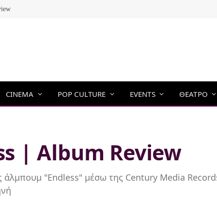
view
CINEMA
POP CULTURE
EVENTS
ΘΕΑΤΡΟ
ess | Album Review
υς άλμπουμ "Endless" μέσω της Century Media Recor
ηνή