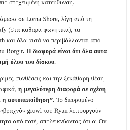
 πιο στοχευμένη κατεύθυνση.
νάμεσα σε Lorna Shore, λίγη από τη
afy (στα καθαρά φωνητικά), τα
lth και όλα αυτά να περιβάλλονται από
u Borgir.
Η διαφορά είναι ότι όλα αυτα
δομή όλου του δίσκου
.
ώριμες συνθέσεις και την ξεκάθαρη θέση
ραφικά,
η μεγαλύτερη διαφορά σε σχέση
ι η αυτοπεποίθηση”
. Το διευρυμένο
 «βραχνό» growl του Ryan λειτουργούν
τητα από ποτέ, αποδεικνύοντας ότι οι Ov