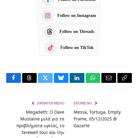
Follow on Instagram
Follow on Threads
Follow on TikTok
F
T
T
B
L
W
E
C
a
h
w
l
i
h
m
o
c
r
i
u
n
a
a
p
ΠΡΟΗΓΟΎΜΕΝΟ
ΕΠΌΜΕΝΟ
Megadeth: Ο Dave
Messa, Tortuga, Empty
e
e
t
e
k
t
i
y
Mustaine μιλά για τα
Frame, 05/12/2025 @
b
a
t
s
e
s
l
L
προβλήματα υγείας, το
Gazarte
o
d
e
k
d
A
i
farewell tour και την