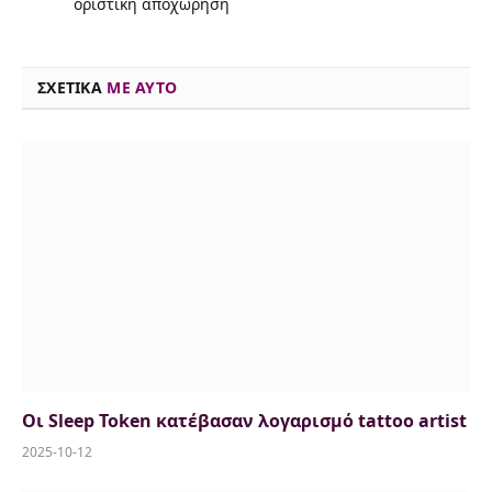
οριστική αποχώρηση
o
s
r
y
I
p
n
k
n
p
k
ΣΧΕΤΙΚΑ
ME AYTO
Οι Sleep Token κατέβασαν λογαρισμό tattoo artist
2025-10-12