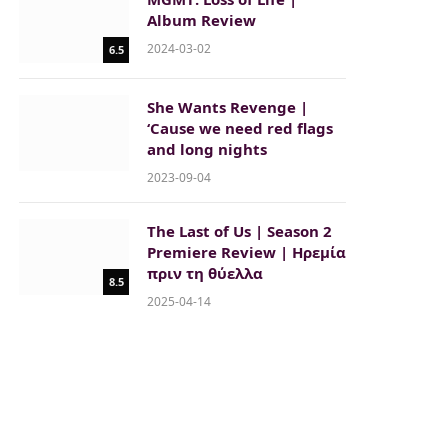
Album Review
2024-03-02
6.5
She Wants Revenge |
‘Cause we need red flags
and long nights
2023-09-04
The Last of Us | Season 2
Premiere Review | Ηρεμία
πριν τη θύελλα
8.5
2025-04-14