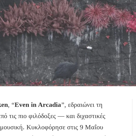
ken
, “
Even
in
Arcadia
”, εδραιώνει τη
πό τις πιο φιλόδοξες — και διχαστικές
 μουσική. Κυκλοφόρησε στις 9 Μαΐου