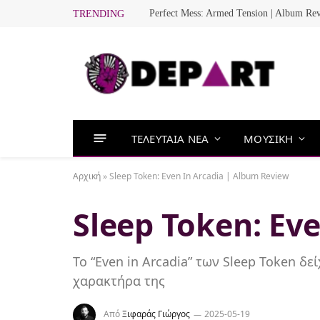
Perfect Mess: Armed Tension | Album Re
TRENDING
ΤΕΛΕΥΤΑΙΑ ΝΕΑ
ΜΟΥΣΙΚΗ
Αρχική
»
Sleep Token: Even In Arcadia | Album Review
Sleep Token: Ev
Το “Even in Arcadia” των Sleep Token δε
χαρακτήρα της
Από
Ξιφαράς Γιώργος
2025-05-19