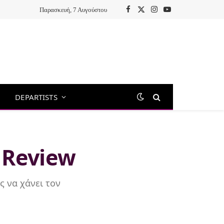
Παρασκευή, 7 Αυγούστου
F
X
I
Y
a
(
n
o
c
T
s
u
e
w
t
T
b
i
a
u
o
t
g
b
o
t
r
e
k
e
a
DEPARTISTS
r
m
)
 Review
ς να χάνει τον