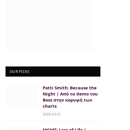
OUR PICKS
Patti Smith: Because the
Night | Από τα demo του
Boss στην κορυφή των
charts
2026-03-01
MGMT: Loss of Life |