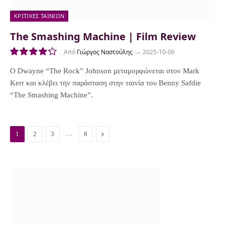
ΚΡΙΤΙΚΈΣ ΤΑΙΝΙΏΝ
The Smashing Machine | Film Review
Από
Γιώργος Ναστούλης
2025-10-06
8.5
O Dwayne “The Rock” Johnson μεταμορφώνεται στον Mark
Kerr και κλέβει την παράσταση στην ταινία του Benny Safdie
“The Smashing Machine”.
…
N
1
2
3
8
e
x
t