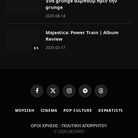
Ένα grunge άλμπουμ πριν την
grunge
2025-08-14
Majestica: Power Train | Album
Review
2025-02-17
8.5
F
X
I
S
T
a
(
n
p
h
c
T
s
o
r
ΜΟΥΣΙΚΗ
CINEMA
POP CULTURE
DEPARTISTS
e
w
t
t
e
b
i
a
i
a
o
t
g
f
d
ΟΡΟΙ ΧΡΗΣΗΣ
|
ΠΟΛΙΤΙΚΗ ΑΠΟΡΡΗΤΟΥ
o
t
r
y
s
© 2026 DEPART
k
e
a