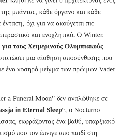
ter
κλήθηκε να γίνει ο αρχιτέκτονας ενός
ς της μπάντας, κάθε όργανο και κάθε
ένταση, όχι για να ακούγεται πιο
ιαπεραστικό και ενοχλητικό. Ο Winter,
ο για τους Χειμερινούς Ολυμπιακούς
ποτυπώσει μια αίσθηση αποσύνθεσης που
με ένα νοσηρό μείγμα των πρώιμων Vader
der a Funeral Moon” δεν αναλώθηκε σε
assja
in
Eternal
Sleep
“, ο Nocturno
γισσας, εκφράζοντας ένα βαθύ, υπαρξιακό
ισμό που τον έπνιγε από παιδί στη