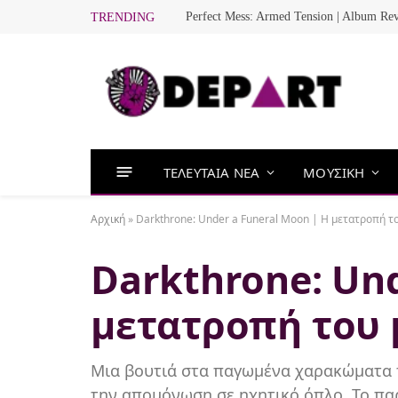
Perfect Mess: Armed Tension | Album Re
TRENDING
ΤΕΛΕΥΤΑΙΑ ΝΕΑ
ΜΟΥΣΙΚΗ
Αρχική
»
Darkthrone: Under a Funeral Moon | Η μετατροπή τ
Darkthrone: Und
μετατροπή του 
Μια βουτιά στα παγωμένα χαρακώματα το
την απομόνωση σε ηχητικό όπλο. Το παρ