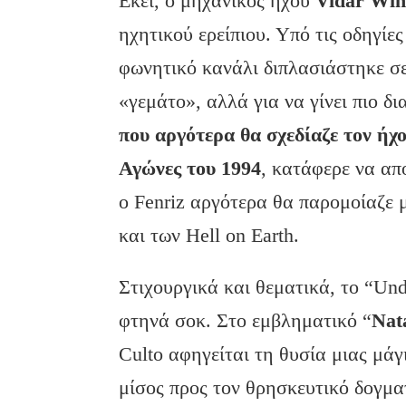
Εκεί, ο μηχανικός ήχου
Vidar
Win
ηχητικού ερείπιου. Υπό τις οδηγίε
φωνητικό κανάλι διπλασιάστηκε σε 
«γεμάτο», αλλά για να γίνει πιο δ
που αργότερα θα σχεδίαζε τον ήχ
Αγώνες του 1994
, κατάφερε να α
ο Fenriz αργότερα θα παρομοίαζε 
και των Hell on Earth.
Στιχουργικά και θεματικά, το “Un
φτηνά σοκ. Στο εμβληματικό “
Nat
Culto αφηγείται τη θυσία μιας μά
μίσος προς τον θρησκευτικό δογματ