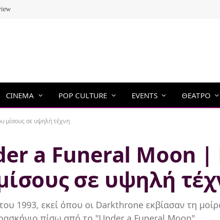
view
CINEMA
POP CULTURE
EVENTS
ΘΕΑΤΡΟ
ου μίσους σε υψηλή τέχνη
er a Funeral Moon |
μίσους σε υψηλή τέχ
υ 1993, εκεί όπου οι Darkthrone εκβίασαν τη μοίρ
ασκήνιο πίσω από το "Under a Funeral Moon".