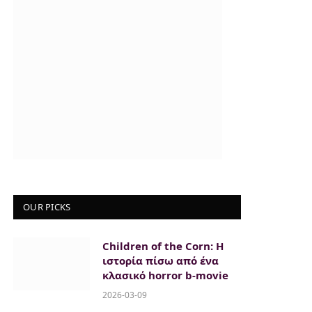
OUR PICKS
Children of the Corn: Η
ιστορία πίσω από ένα
κλασικό horror b-movie
2026-03-09