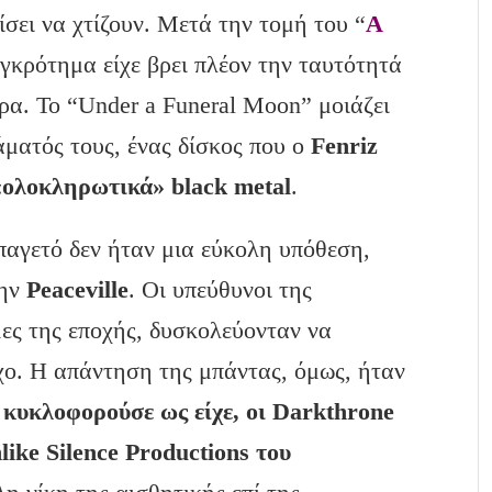
σει να χτίζουν. Μετά την τομή του “
A
υγκρότημα είχε βρει πλέον την ταυτότητά
ρα. Το “Under a Funeral Moon” μοιάζει
ματός τους, ένας δίσκος που ο
Fenriz
 «ολοκληρωτικά»
black
metal
.
παγετό δεν ήταν μια εύκολη υπόθεση,
την
Peaceville
. Οι υπεύθυνοι της
μες της εποχής, δυσκολεύονταν να
χο. Η απάντηση της μπάντας, όμως, ήταν
ν κυκλοφορούσε ως είχε, οι
Darkthrone
like
Silence
Productions
του