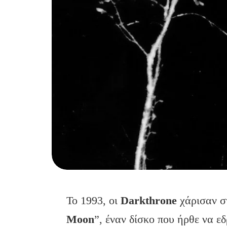
Το 1993, οι
Darkthrone
χάρισαν σ
Moon
”, έναν δίσκο που ήρθε να ε