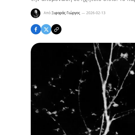
Από
Ξιφαράς Γιώργος
2026-02-13