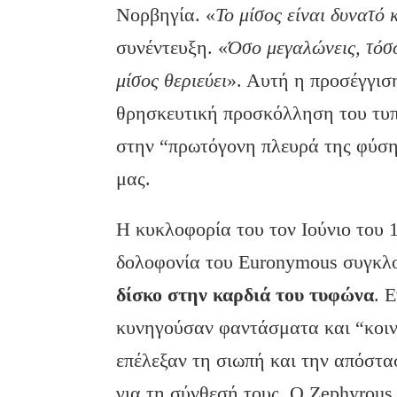
Νορβηγία. «
Το μίσος είναι δυνατό 
συνέντευξη. «
Όσο μεγαλώνεις, τόσο
μίσος θεριεύει
». Αυτή η προσέγγισ
θρησκευτική προσκόλληση του τυπ
στην “πρωτόγονη πλευρά της φύση
μας.
Η κυκλοφορία του τον Ιούνιο του 1
δολοφονία του Euronymous συγκλο
δίσκο στην καρδιά του τυφώνα
. 
κυνηγούσαν φαντάσματα και “κοινω
επέλεξαν τη σιωπή και την απόστα
για τη σύνθεσή τους. Ο Zephyrous