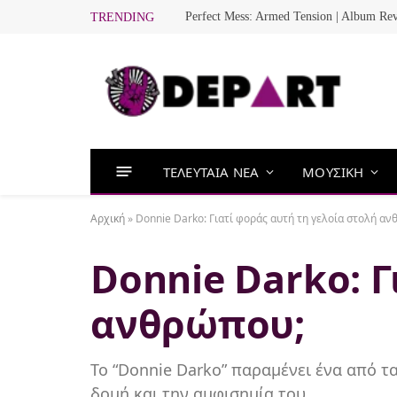
Perfect Mess: Armed Tension | Album Re
TRENDING
ΤΕΛΕΥΤΑΙΑ ΝΕΑ
ΜΟΥΣΙΚΗ
Αρχική
»
Donnie Darko: Γιατί φοράς αυτή τη γελοία στολή αν
Donnie Darko: Γ
ανθρώπου;
Το “Donnie Darko” παραμένει ένα από τα
δομή και την αμφισημία του