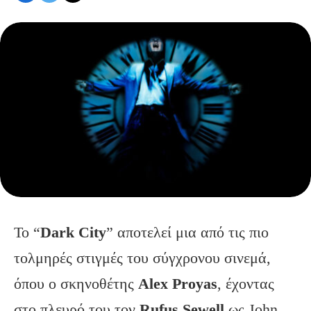
Το “
Dark
City
” αποτελεί μια από τις πιο
τολμηρές στιγμές του σύγχρονου σινεμά,
όπου ο σκηνοθέτης
Alex
Proyas
, έχοντας
στο πλευρό του τον
Rufus
Sewell
ως John