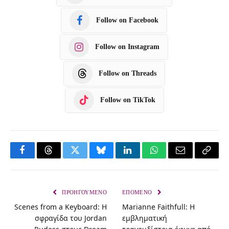
Follow on Facebook
Follow on Instagram
Follow on Threads
Follow on TikTok
F
T
T
B
L
W
E
C
a
h
w
l
i
h
m
o
c
r
i
u
n
a
a
p
ΠΡΟΗΓΟΎΜΕΝΟ
ΕΠΌΜΕΝΟ
Scenes from a Keyboard: Η
Marianne Faithfull: Η
e
e
t
e
k
t
i
y
σφραγίδα του Jordan
εμβληματική
b
a
t
s
e
s
l
L