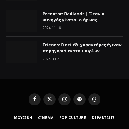
Predator: Badlands | Όταν ο
κυνηγός γίνεται ο ήρωας
2024-11-18
Friends: Γιατί έξι χαρακτήρες έγιναν
παρηγοριά εκατομμυρίων
2025-09-21
F
X
I
S
T
a
(
n
p
h
c
T
s
o
r
ΜΟΥΣΙΚΗ
CINEMA
POP CULTURE
DEPARTISTS
e
w
t
t
e
b
i
a
i
a
o
t
g
f
d