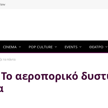
view
CINEMA
POP CULTURE
EVENTS
ΘΕΑΤΡΟ
ξε τα πάντα
: Το αεροπορικό δυσ
α