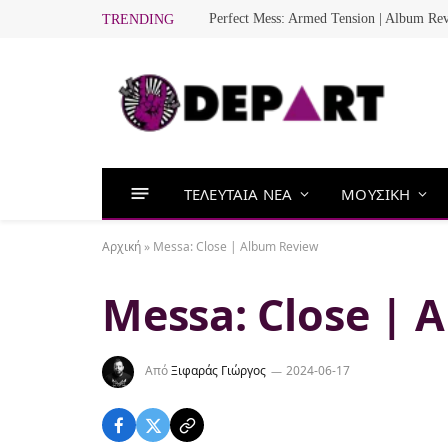
Perfect Mess: Armed Tension | Album Re
TRENDING
ΤΕΛΕΥΤΑΙΑ ΝΕΑ
ΜΟΥΣΙΚΗ
Αρχική
»
Messa: Close | Album Review
Messa: Close | 
Από
Ξιφαράς Γιώργος
2024-06-17