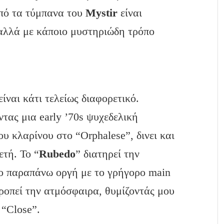
πό τα τύμπανα του
Mystir
είναι
, αλλά με κάποιο μυστηριώδη τρόπο
είναι κάτι τελείως διαφορετικό.
τας μια early ’70s ψυχεδελική
υ κλαρίνου στο “Orphalese”, δινει και
ετή. Το “
Rubedo
” διατηρεί την
γο παραπάνω οργή με το γρήγορο main
ορροπεί την ατμόσφαιρα, θυμίζοντάς μου
ο “Close”.