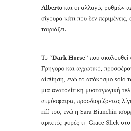
Alberto
και οι αλλαγές ρυθμών α
σίγουρα κάτι που δεν περιμένεις
ταιριάζει.
To “
Dark Horse
” που ακολουθεί 
Γρήγορο και αγχωτικό, προσφέρον
αίσθηση, ενώ το απόκοσμο solo το
μια ανατολίτικη μυσταγωγική τελ
ατμόσφαιρα, προσδιορίζοντας λί
riff του, ενώ η Sara Bianchin ισ
αρκετές φορές τη Grace Slick στ