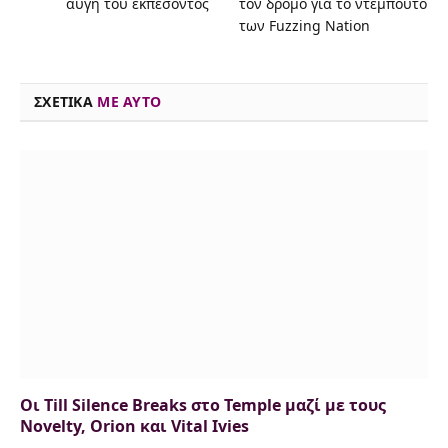
αυγή του εκπεσόντος
τον δρόμο για το ντεμπούτο
b
a
t
s
e
s
l
L
των Fuzzing Nation
o
d
e
k
d
A
i
o
s
r
y
I
p
n
ΣΧΕΤΙΚΑ
ME AYTO
k
n
p
k
Οι Till Silence Breaks στο Temple μαζί με τους
Novelty, Orion και Vital Ivies