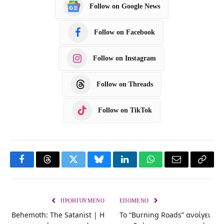
Follow on Google News
Follow on Facebook
Follow on Instagram
Follow on Threads
Follow on TikTok
F
T
T
B
L
W
E
C
a
h
w
l
i
h
m
o
c
r
i
u
n
a
a
p
ΠΡΟΗΓΟΎΜΕΝΟ
ΕΠΌΜΕΝΟ
Behemoth: The Satanist | Η
Το “Burning Roads” ανοίγει
e
e
t
e
k
t
i
y