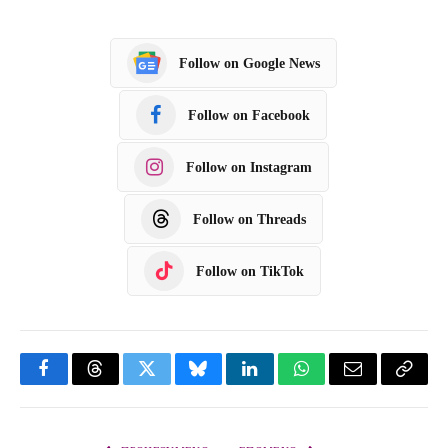
Follow on Google News
Follow on Facebook
Follow on Instagram
Follow on Threads
Follow on TikTok
F
T
T
B
L
W
E
C
a
h
w
l
i
h
m
o
c
r
i
u
n
a
a
p