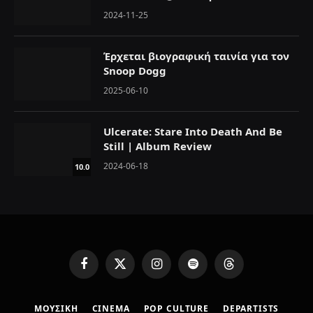
2024-11-25
Έρχεται βιογραφική ταινία για τον
Snoop Dogg
2025-06-10
Ulcerate: Stare Into Death And Be
Still | Album Review
2024-06-18
10.0
F
X
I
S
T
a
(
n
p
h
c
T
s
o
r
ΜΟΥΣΙΚΗ
CINEMA
POP CULTURE
DEPARTISTS
e
w
t
t
e