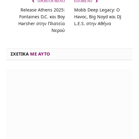
ΠΡΟΗΓΟΎΜΕΝΟ
ΕΠΌΜΕΝΟ
Release Athens 2025:
Mobb Deep Legacy: O
e
e
t
e
k
t
i
y
Fontaines D.C. και Boy
Havoc, Big Noyd και DJ
b
a
t
s
e
s
l
L
Harsher στην Πλατεία
L.E.S. στην Αθήνα
o
d
e
k
d
A
i
Νερού
o
s
r
y
I
p
n
k
n
p
k
ΣΧΕΤΙΚΑ
ME AYTO