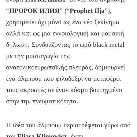
“
ПРОРОК
ИЛИЯ
” (“
Prophet
Ilja
”),
χρησιμεύει όχι μόνο ως ένα νέο ξεκίνημα
αλλά και ως μια εννοιολογική και μουσική
δήλωση. Συνδυάζοντας το ωμό black metal
με την μυσταγωγία της
ανατολικοευρωπαϊκής πλευράς, δημιουργεί
ένα άλμπουμ που φιλοδοξρί να μεταφέρει
τους ακροατές σε έναν κόσμο βουτηγμένο
στην την πνευματικότητα.
Η ιδέα του άλμπουμ περιστρέφεται γύρω από
τον
Eliasz
Klimowicz
, έναν