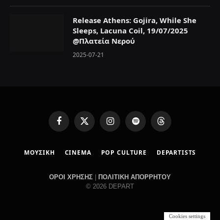
Release Athens: Gojira, While She
Sleeps, Lacuna Coil, 19/07/2025
@Πλατεία Νερού
2025-07-21
F
X
I
S
T
a
(
n
p
h
c
T
s
o
r
ΜΟΥΣΙΚΗ
CINEMA
POP CULTURE
DEPARTISTS
e
w
t
t
e
b
i
a
i
a
o
t
g
f
d
ΟΡΟΙ ΧΡΗΣΗΣ
|
ΠΟΛΙΤΙΚΗ ΑΠΟΡΡΗΤΟΥ
o
t
r
y
s
© 2026 DEPART
k
e
a
r
m
)
Cookies settings