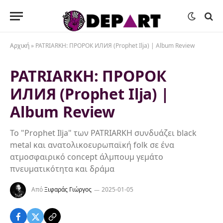
Αρχική
»
PATRIARKH: ПРОРОК ИЛИЯ (Prophet Ilja) | Album Review
PATRIARKH: ПРОРОК
ИЛИЯ (Prophet Ilja) |
Album Review
Το "Prophet Ilja" των PATRIARKH συνδυάζει black
metal και ανατολικοευρωπαϊκή folk σε ένα
ατμοσφαιρικό concept άλμπουμ γεμάτο
πνευματικότητα και δράμα
Από
Ξιφαράς Γιώργος
2025-01-05