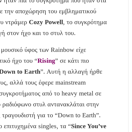
εν ήταν πια το συγκρότημα που ήταν στα
 με την αποχώρηση του εμβληματικού
ου ντράμερ
Cozy Powell
, το συγκρότημα
γή στον ήχο και το στυλ του.
ο μουσικό ύφος των Rainbow είχε
τικό ήχο του “
Rising
” σε κάτι πιο
Down to Earth
”. Αυτή η αλλαγή ήρθε
ους, αλλά τους έφερε mainstream
συγκροτήματος από το heavy metal σε
το ραδιόφωνο στυλ αντανακλάται στην
 τραγουδιστή για το “Down to Earth”.
 επιτυχημένα singles, τα “
Since You’ve