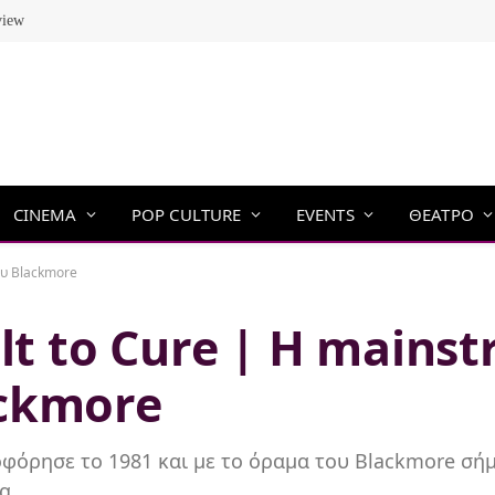
view
CINEMA
POP CULTURE
EVENTS
ΘΕΑΤΡΟ
ου Blackmore
ult to Cure | H mains
ckmore
κλοφόρησε το 1981 και με το όραμα του Blackmore σή
ία