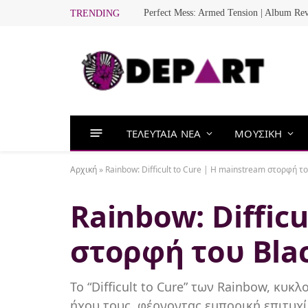
Perfect Mess: Armed Tension | Album Re
TRENDING
ΤΕΛΕΥΤΑΙΑ ΝΕΑ
ΜΟΥΣΙΚΗ
Αρχική
»
Rainbow: Difficult to Cure | H mainstream στορφή τ
Rainbow: Diffic
στορφή του Bla
Το “Difficult to Cure” των Rainbow, κυ
ήχου τους, φέρνοντας εμπορική επιτυχ