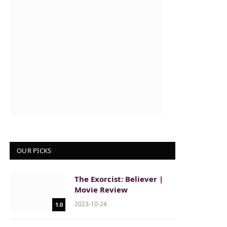
OUR PICKS
The Exorcist: Believer |
Movie Review
2023-10-24
1.0