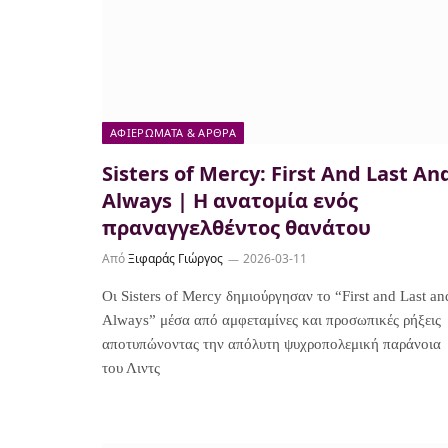
ΑΦΙΕΡΏΜΑΤΑ & ΆΡΘΡΑ
Sisters of Mercy: First And Last An
Always | Η ανατομία ενός
πραναγγελθέντος θανάτου
Από
Ξιφαράς Γιώργος
2026-03-11
Οι Sisters of Mercy δημιούργησαν το “First and Last an
Always” μέσα από αμφεταμίνες και προσωπικές ρήξεις
αποτυπώνοντας την απόλυτη ψυχροπολεμική παράνοια
του Λιντς