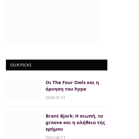
OUR PICKS
Οι The Four Owls και η
άρνηση του hype
2026-01-21
Brant Bjork: Η σιωπή, το
groove και η αλήθεια της
ερήμου
2025-06-11