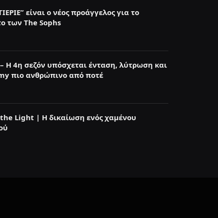
IEPIE” είναι ο νέος προάγγελος για το
ο των The Sophs
 – Η 4η σεζόν υπόσχεται ένταση, λύτρωση και
my πιο ανθρώπινο από ποτέ
 the Light | H δικαίωση ενός χαμένου
ού