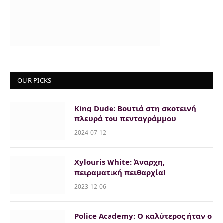
OUR PICKS
King Dude: Bουτιά στη σκοτεινή
πλευρά του πενταγράμμου
2024-07-12
Xylouris White: Άναρχη,
πειραματική πειθαρχία!
2023-12-06
Police Academy: O καλύτερος ήταν ο