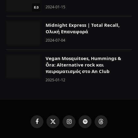
2024-01-15
8.0
Midnight Express | Total Recall,
Ολική Επαναφορά
2024-07-04
Vegan Mosquitoes, Hummings &
Ōra: Alternative rock και
πειραματισμός στο An Club
2025-01-12
F
X
I
S
T
a
(
n
p
h
c
T
s
o
r