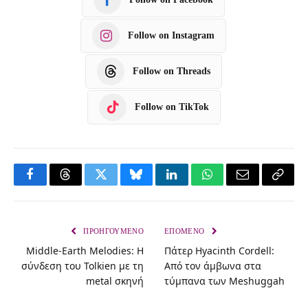
Follow on Instagram
Follow on Threads
Follow on TikTok
F
T
T
B
L
W
E
C
a
h
w
l
i
h
m
o
c
r
i
u
n
a
a
p
ΠΡΟΗΓΟΎΜΕΝΟ
ΕΠΌΜΕΝΟ
Middle-Earth Melodies: Η
Πάτερ Hyacinth Cordell:
e
e
t
e
k
t
i
y
σύνδεση του Tolkien με τη
Από τον άμβωνα στα
b
a
t
s
e
s
l
L
metal σκηνή
τύμπανα των Meshuggah
o
d
e
k
d
A
i