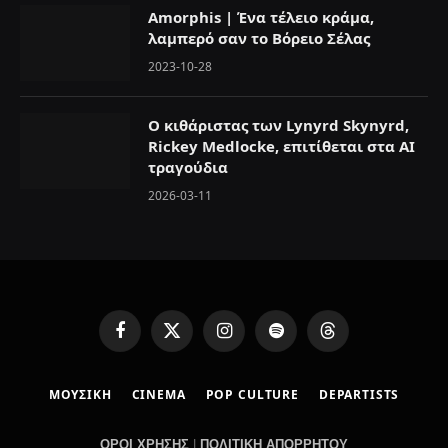
Amorphis | Ένα τέλειο κράμα,
λαμπερό σαν το Βόρειο Σέλας
2023-10-28
Ο κιθάριστας των Lynyrd Skynyrd,
Rickey Medlocke, επιτίθεται στα AI
τραγούδια
2026-03-11
F
X
I
S
T
a
(
n
p
h
c
T
s
o
r
ΜΟΥΣΙΚΗ
CINEMA
POP CULTURE
DEPARTISTS
e
w
t
t
e
b
i
a
i
a
o
t
g
f
d
ΟΡΟΙ ΧΡΗΣΗΣ
|
ΠΟΛΙΤΙΚΗ ΑΠΟΡΡΗΤΟΥ