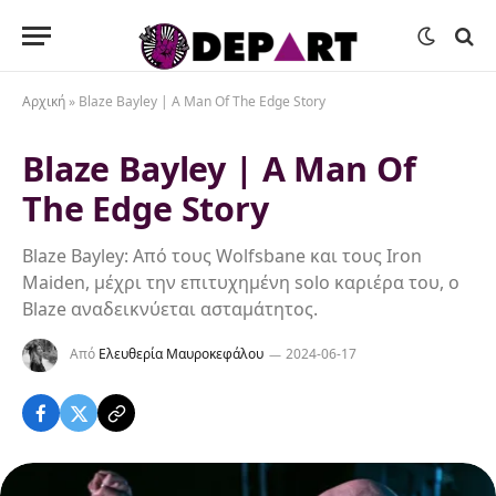
Αρχική
»
Blaze Bayley | A Man Of The Edge Story
Blaze Bayley | A Man Of
The Edge Story
Blaze Bayley: Από τους Wolfsbane και τους Iron
Maiden, μέχρι την επιτυχημένη solo καριέρα του, ο
Blaze αναδεικνύεται ασταμάτητος.
Από
Ελευθερία Μαυροκεφάλου
2024-06-17