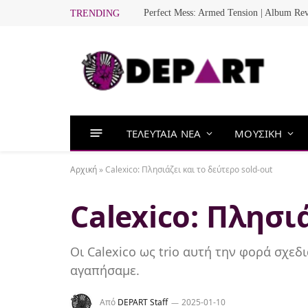
Perfect Mess: Armed Tension | Album Re
TRENDING
ΤΕΛΕΥΤΑΙΑ ΝΕΑ
ΜΟΥΣΙΚΗ
Αρχική
»
Calexico: Πλησιάζει και το δεύτερο sold-out
Calexico: Πλησι
Οι Calexico ως trio αυτή την φορά σχεδι
αγαπήσαμε.
Από
DEPART Staff
2025-01-10