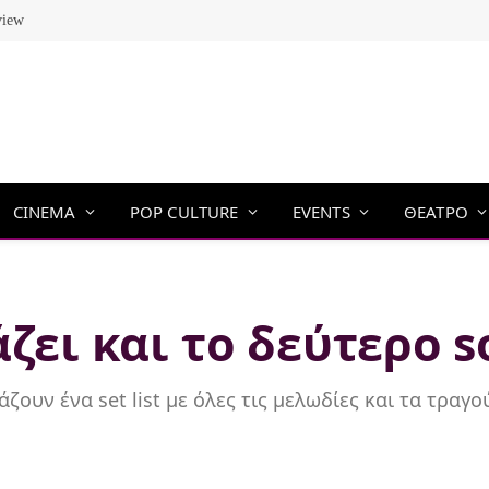
view
CINEMA
POP CULTURE
EVENTS
ΘΕΑΤΡΟ
άζει και το δεύτερο s
άζουν ένα set list με όλες τις μελωδίες και τα τραγ