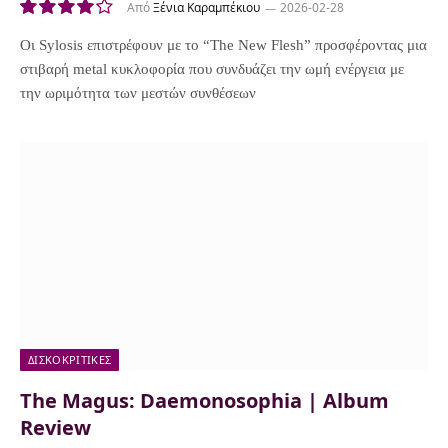
Από
Ξένια Καραμπέκιου
2026-02-28
8
Οι Sylosis επιστρέφουν με το “The New Flesh” προσφέροντας μια
στιβαρή metal κυκλοφορία που συνδυάζει την ωμή ενέργεια με
την ωριμότητα των μεστών συνθέσεων
ΔΙΣΚΟΚΡΙΤΙΚΈΣ
The Magus: Daemonosophia | Album
Review