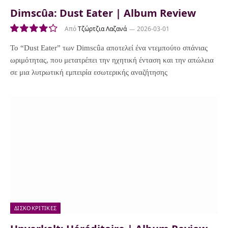
Dimscûa: Dust Eater | Album Review
Από
Τζώρτζια Λαζανά
2026-03-01
8.5
Το “Dust Eater” των Dimscûa αποτελεί ένα ντεμπούτο σπάνιας
ωριμότητας, που μετατρέπει την ηχητική ένταση και την απώλεια
σε μια λυτρωτική εμπειρία εσωτερικής αναζήτησης
ΔΙΣΚΟΚΡΙΤΙΚΈΣ