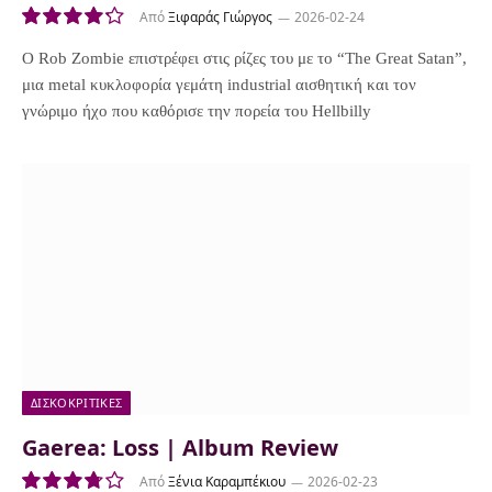
Από
Ξιφαράς Γιώργος
2026-02-24
8.5
Ο Rob Zombie επιστρέφει στις ρίζες του με το “The Great Satan”,
μια metal κυκλοφορία γεμάτη industrial αισθητική και τον
γνώριμο ήχο που καθόρισε την πορεία του Hellbilly
ΔΙΣΚΟΚΡΙΤΙΚΈΣ
Gaerea: Loss | Album Review
Από
Ξένια Καραμπέκιου
2026-02-23