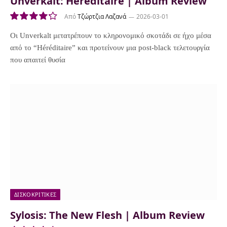
Unverkalt: Héréditaire | Album Review
Από
Τζώρτζια Λαζανά
2026-03-01
8.5
Οι Unverkalt μετατρέπουν το κληρονομικό σκοτάδι σε ήχο μέσα
από το “Héréditaire” και προτείνουν μια post-black τελετουργία
που απαιτεί θυσία
ΔΙΣΚΟΚΡΙΤΙΚΈΣ
Sylosis: The New Flesh | Album Review