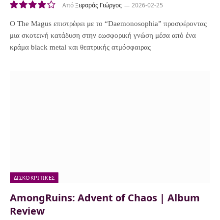
Από
Ξιφαράς Γιώργος
2026-02-25
8.0
Ο The Magus επιστρέφει με το “Daemonosophia” προσφέροντας
μια σκοτεινή κατάδυση στην εωσφορική γνώση μέσα από ένα
κράμα black metal και θεατρικής ατμόσφαιρας
ΔΙΣΚΟΚΡΙΤΙΚΈΣ
AmongRuins: Advent of Chaos | Album
Review