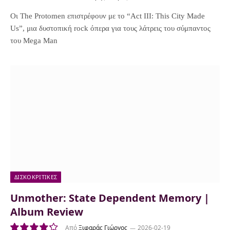
7.0
Οι The Protomen επιστρέφουν με το “Act III: This City Made
Us”, μια δυστοπική rock όπερα για τους λάτρεις του σύμπαντος
του Mega Man
ΔΙΣΚΟΚΡΙΤΙΚΈΣ
Unmother: State Dependent Memory |
Album Review
Από
Ξιφαράς Γιώργος
2026-02-19