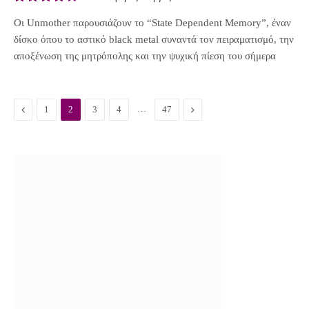
8.5
Οι Unmother παρουσιάζουν το “State Dependent Memory”, έναν
δίσκο όπου το αστικό black metal συναντά τον πειραματισμό, την
αποξένωση της μητρόπολης και την ψυχική πίεση του σήμερα
P
…
N
1
2
3
4
47
r
e
e
x
v
t
i
o
u
s