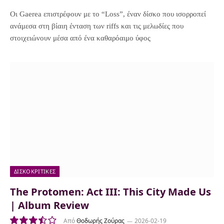
7.5
Οι Gaerea επιστρέφουν με το “Loss”, έναν δίσκο που ισορροπεί
ανάμεσα στη βίαιη ένταση των riffs και τις μελωδίες που
στοιχειώνουν μέσα από ένα καθαρόαιμο ύφος
ΔΙΣΚΟΚΡΙΤΙΚΈΣ
The Protomen: Act III: This City Made Us
| Album Review
Από
Θοδωρής Ζούρας
2026-02-19