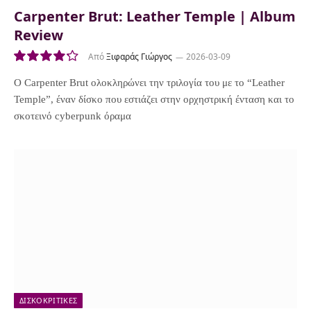
Carpenter Brut: Leather Temple | Album
Review
Από
Ξιφαράς Γιώργος
2026-03-09
8.5
Ο Carpenter Brut ολοκληρώνει την τριλογία του με το “Leather
Temple”, έναν δίσκο που εστιάζει στην ορχηστρική ένταση και το
σκοτεινό cyberpunk όραμα
ΔΙΣΚΟΚΡΙΤΙΚΈΣ