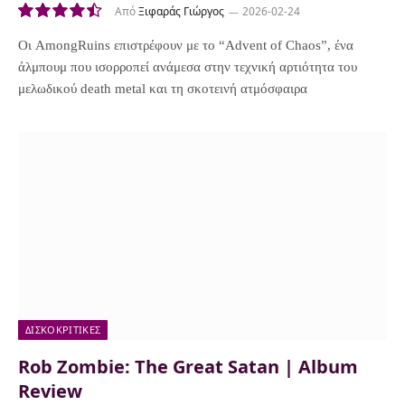
Από
Ξιφαράς Γιώργος
2026-02-24
9.0
Οι AmongRuins επιστρέφουν με το “Advent of Chaos”, ένα
άλμπουμ που ισορροπεί ανάμεσα στην τεχνική αρτιότητα του
μελωδικού death metal και τη σκοτεινή ατμόσφαιρα
ΔΙΣΚΟΚΡΙΤΙΚΈΣ
Rob Zombie: The Great Satan | Album
Review