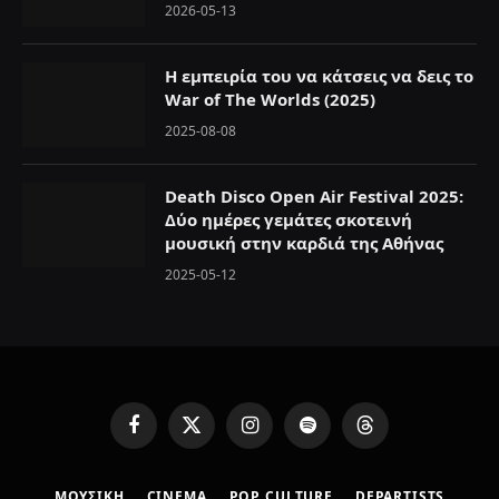
2026-05-13
Η εμπειρία του να κάτσεις να δεις το
War of The Worlds (2025)
2025-08-08
Death Disco Open Air Festival 2025:
Δύο ημέρες γεμάτες σκοτεινή
μουσική στην καρδιά της Αθήνας
2025-05-12
F
X
I
S
T
a
(
n
p
h
c
T
s
o
r
ΜΟΥΣΙΚΗ
CINEMA
POP CULTURE
DEPARTISTS
e
w
t
t
e