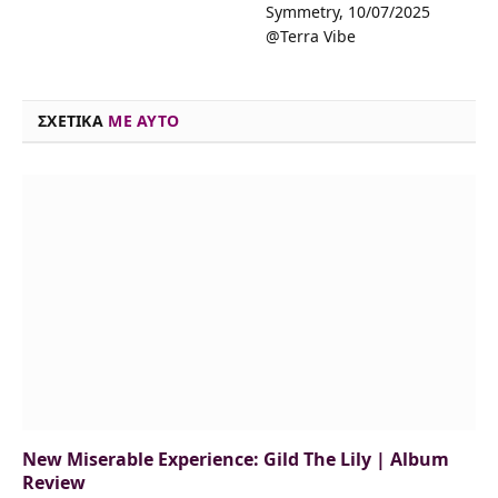
o
d
e
k
d
A
i
Symmetry, 10/07/2025
@Terra Vibe
o
s
r
y
I
p
n
k
n
p
k
ΣΧΕΤΙΚΑ
ME AYTO
New Miserable Experience: Gild The Lily | Album
Review