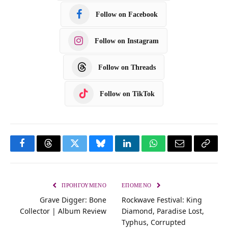
Follow on Facebook
Follow on Instagram
Follow on Threads
Follow on TikTok
F
T
T
B
L
W
E
C
a
h
w
l
i
h
m
o
c
r
i
u
n
a
a
p
ΠΡΟΗΓΟΎΜΕΝΟ
ΕΠΌΜΕΝΟ
Grave Digger: Bone
Rockwave Festival: King
e
e
t
e
k
t
i
y
Collector | Album Review
Diamond, Paradise Lost,
b
a
t
s
e
s
l
L
Typhus, Corrupted