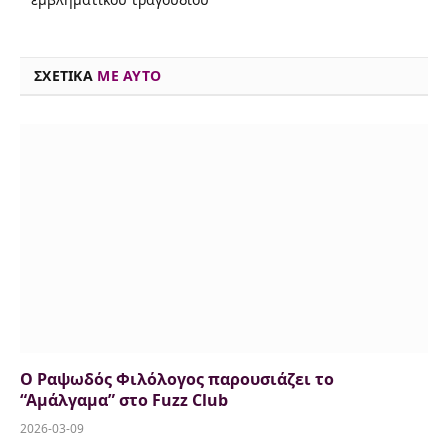
o
s
r
y
I
p
n
k
n
p
k
ΣΧΕΤΙΚΑ
ME AYTO
Ο Ραψωδός Φιλόλογος παρουσιάζει το
“Αμάλγαμα” στο Fuzz Club
2026-03-09