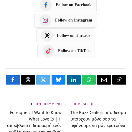
Follow on Facebook
Follow on Instagram
Follow on Threads
Follow on TikTok
F
T
T
B
L
W
E
C
a
h
w
l
i
h
m
o
c
r
i
u
n
a
a
p
ΠΡΟΗΓΟΎΜΕΝΟ
ΕΠΌΜΕΝΟ
Foreigner: I Want to Know
The BuzzDealers: «Τα δεσμά
e
e
t
e
k
t
i
y
What Love Is | Η
υπάρχουν μόνο όσο τα
b
a
t
s
e
s
l
L
απρόβλεπτη διαδρομή ενός
αφήνουμε να μάς κρατούν»
o
d
e
k
d
A
i
εμβληματικού τραγουδιού