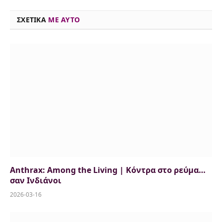
o
s
r
y
I
p
n
ΣΧΕΤΙΚΑ
ME AYTO
k
n
p
k
Anthrax: Among the Living | Κόντρα στο ρεύμα…
σαν Ινδιάνοι
2026-03-16