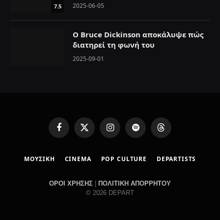
2025-06-05
7.5
Ο Bruce Dickinson αποκάλυψε πώς
διατηρεί τη φωνή του
2025-09-01
F
X
I
S
T
a
(
n
p
h
c
T
s
o
r
ΜΟΥΣΙΚΗ
CINEMA
POP CULTURE
DEPARTISTS
e
w
t
t
e
b
i
a
i
a
o
t
g
f
d
ΟΡΟΙ ΧΡΗΣΗΣ
|
ΠΟΛΙΤΙΚΗ ΑΠΟΡΡΗΤΟΥ
o
t
r
y
s
© 2026 DEPART
k
e
a
r
m
)