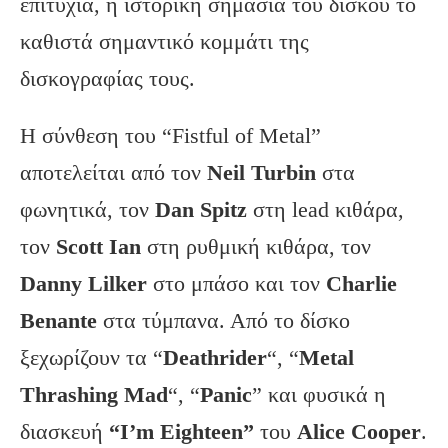
επιτυχία, η ιστορική σημασία του δίσκου το
καθιστά σημαντικό κομμάτι της
δισκογραφίας τους.
Η σύνθεση του “Fistful of Metal”
αποτελείται από τον
Neil Turbin
στα
φωνητικά, τον
Dan Spitz
στη lead κιθάρα,
τον
Scott Ian
στη ρυθμική κιθάρα, τον
Danny Lilker
στο μπάσο και τον
Charlie
Benante
στα τύμπανα. Από το δίσκο
ξεχωρίζουν τα “
Deathrider
“, “
Metal
Thrashing Mad
“, “
Panic
” και φυσικά η
διασκευή
“I’m Eighteen”
του
Alice Cooper
.