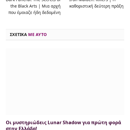
the Black Arts | Μια αρχή
καθοριστική δεύτερη πράξη
b
a
t
s
e
s
l
L
που έμοιαζε ήδη δεδομένη
o
d
e
k
d
A
i
o
s
r
y
I
p
n
ΣΧΕΤΙΚΑ
ME AYTO
k
n
p
k
Οι μυστηριώδεις Lunar Shadow για πρώτη φορά
στην Ελλάδα!