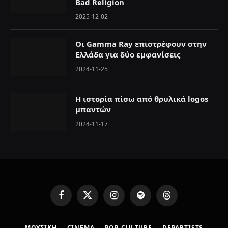
Bad Religion
2025-12-02
Οι Gamma Ray επιστρέφουν στην
Ελλάδα για δύο εμφανίσεις
2024-11-25
Η ιστορία πίσω από θρυλικά logos
μπαντών
2024-11-17
F
X
I
S
T
a
(
n
p
h
c
T
s
o
r
ΜΟΥΣΙΚΗ
CINEMA
POP CULTURE
DEPARTISTS