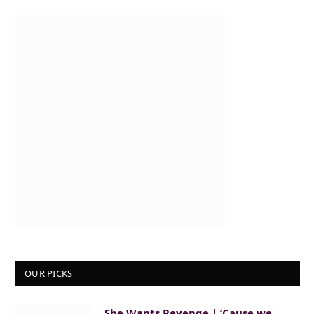
OUR PICKS
She Wants Revenge | ‘Cause we