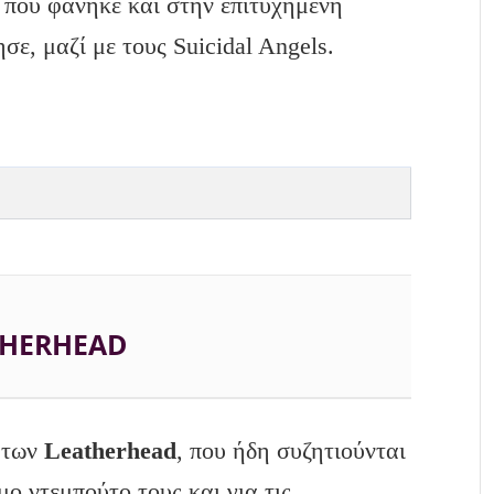
ι που φάνηκε και στην επιτυχημένη
ε, μαζί με τους Suicidal Angels.
THERHEAD
ς των
Leatherhead
, που ήδη συζητιούνται
ο ντεμπούτο τους και για τις