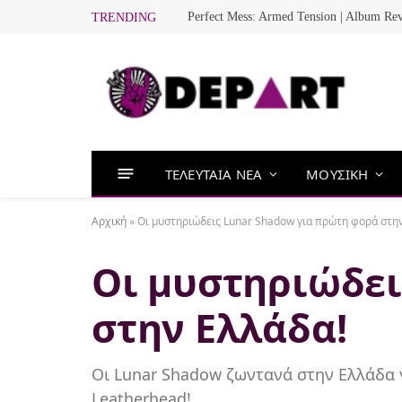
Perfect Mess: Armed Tension | Album Re
TRENDING
ΤΕΛΕΥΤΑΙΑ ΝΕΑ
ΜΟΥΣΙΚΗ
Αρχική
»
Οι μυστηριώδεις Lunar Shadow για πρώτη φορά στη
Οι μυστηριώδει
στην Ελλάδα!
Οι Lunar Shadow ζωντανά στην Ελλάδα γ
Leatherhead!