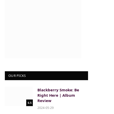
OUR PICKS
Blackberry Smoke: Be
Right Here | Album
Review
6.5
2024-05-29