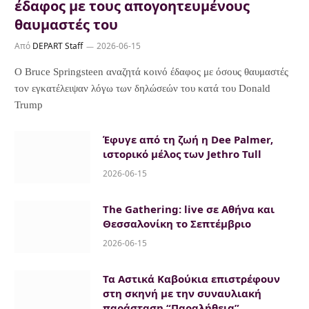
έδαφος με τους απογοητευμένους
θαυμαστές του
Από
DEPART Staff
2026-06-15
Ο Bruce Springsteen αναζητά κοινό έδαφος με όσους θαυμαστές
τον εγκατέλειψαν λόγω των δηλώσεών του κατά του Donald
Trump
Έφυγε από τη ζωή η Dee Palmer,
ιστορικό μέλος των Jethro Tull
2026-06-15
The Gathering: live σε Αθήνα και
Θεσσαλονίκη το Σεπτέμβριο
2026-06-15
Τα Αστικά Καβούκια επιστρέφουν
στη σκηνή με την συναυλιακή
παράσταση “Παραλήθεια”