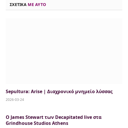
ΣΧΕΤΙΚΑ
ME AYTO
k
n
p
k
Sepultura: Arise | Διαχρονικό μνημείο λύσσας
2026-03-24
Ο James Stewart των Decapitated live στα
Grindhouse Studios Athens