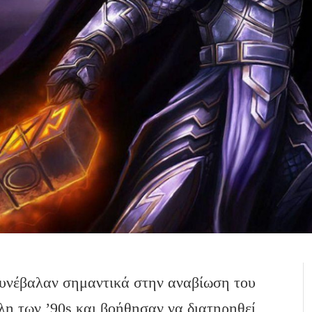
υνέβαλαν σημαντικά στην αναβίωση του
λη των ’90s και βοήθησαν να διατηρηθεί