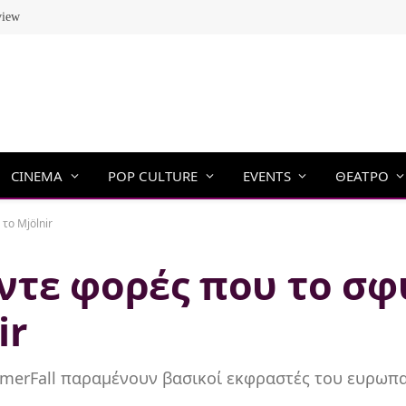
view
CINEMA
POP CULTURE
EVENTS
ΘΕΑΤΡΟ
το Mjölnir
ντε φορές που το σφ
ir
mmerFall παραμένουν βασικοί εκφραστές του ευρωπα