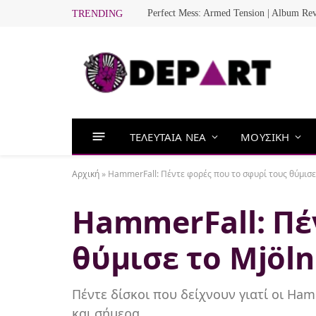
Perfect Mess: Armed Tension | Album Re
TRENDING
ΤΕΛΕΥΤΑΙΑ ΝΕΑ
ΜΟΥΣΙΚΗ
Αρχική
»
HammerFall: Πέντε φορές που το σφυρί τους θύμισε 
HammerFall: Πέ
θύμισε το Mjöln
Πέντε δίσκοι που δείχνουν γιατί οι Ha
και σήμερα