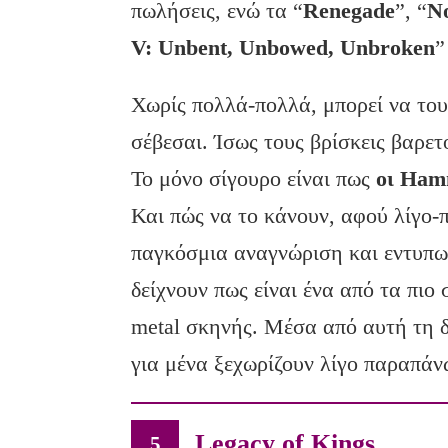
πωλήσεις, ενώ τα “
Renegade
”, “
No
V: Unbent, Unbowed, Unbroken
”
Χωρίς πολλά-πολλά, μπορεί να του
σέβεσαι. Ίσως τους βρίσκεις βαρε
Το μόνο σίγουρο είναι πως
οι Ham
Και πώς να το κάνουν, αφού λίγο-π
παγκόσμια αναγνώριση και εντυπω
δείχνουν πως είναι ένα από τα πι
metal σκηνής. Μέσα από αυτή τη 
για μένα ξεχωρίζουν λίγο παραπάν
Legacy of Kings
5