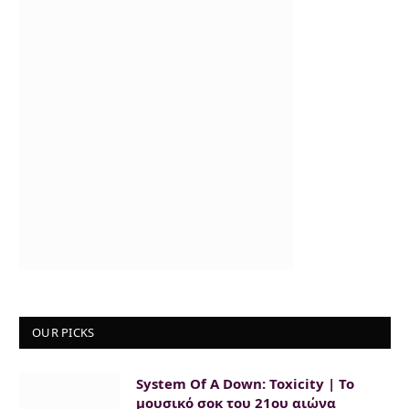
OUR PICKS
System Of A Down: Toxicity | Το
μουσικό σοκ του 21ου αιώνα