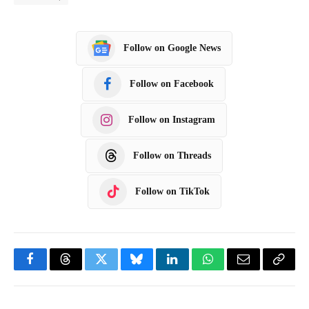
Follow on Google News
Follow on Facebook
Follow on Instagram
Follow on Threads
Follow on TikTok
F
T
T
B
L
W
E
C
a
h
w
l
i
h
m
o