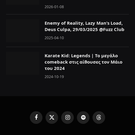
2026-01-08
Enemy of Reality, Lazy Man’s Load,
Deus Culpa, 29/03/2025 @Fuzz Club
2025-04-10
Karate Kid: Legends | Το μεγάλο
comeback στις αίθουσες τον Μάιο
του 2024
2024-10-19
F
X
I
S
T
a
(
n
p
h
c
T
s
o
r