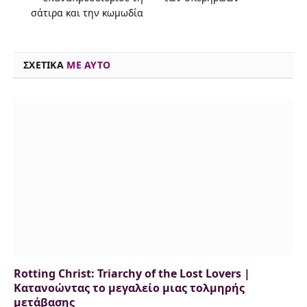
σάτιρα και την κωμωδία
o
s
r
y
I
p
n
k
n
p
k
ΣΧΕΤΙΚΑ
ME AYTO
Rotting Christ: Triarchy of the Lost Lovers |
Κατανοώντας το μεγαλείο μιας τολμηρής
μετάβασης