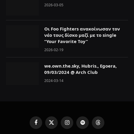
2026-03-05
Οι Foo Fighters ανακοίνωσαν τον
νέο τους δίσκο μαζί με το single
“Your Favorite Toy”
2026-02-19
we.own.the.sky, Hubris., Egoera,
09/03/2024 @ Arch Club
2024-03-14
F
X
I
S
T
a
(
n
p
h