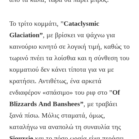
Το τρίτο κομμάτι, ”
Cataclysmic
Glaciation”
, με βρίσκει να ψάχνω για
καινούριο κινητό σε λογική τιμή, καθώς το
τωρινό πνέει τα λοίσθια και η σύνθεση του
κομματιού δεν κάνει τίποτα για να με
κρατήσει. Αντιθέτως, ένα αρκετά
ενδιαφέρον «σπάσιμο» του ριφ στο ”
Of
Blizzards
And
Banshees”
, με τραβάει
ξανά πίσω. Μόλις σταματά, όμως,
καταλήγω να αναπολώ τη συναυλία της
Siouxsie
και το πόσο ωραία είχα περάσει.