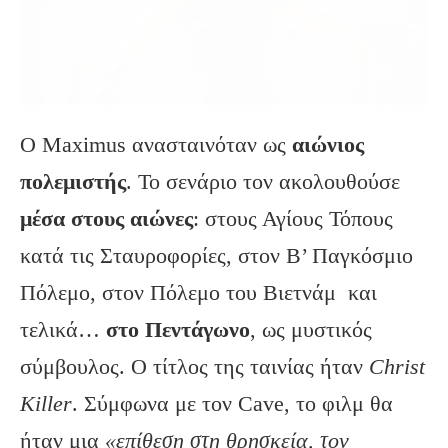
Ο Maximus ανασταινόταν ως
αιώνιος
πολεμιστής
. Το σενάριο τον ακολουθούσε
μέσα στους αιώνες
: στους Αγίους Τόπους
κατά τις Σταυροφορίες, στον Β’ Παγκόσμιο
Πόλεμο, στον Πόλεμο του Βιετνάμ και
τελικά…
στο Πεντάγωνο
, ως μυστικός
σύμβουλος. Ο τίτλος της ταινίας ήταν
Christ
Killer
. Σύμφωνα με τον Cave, το φιλμ θα
ήταν μια
«επίθεση στη θρησκεία, τον