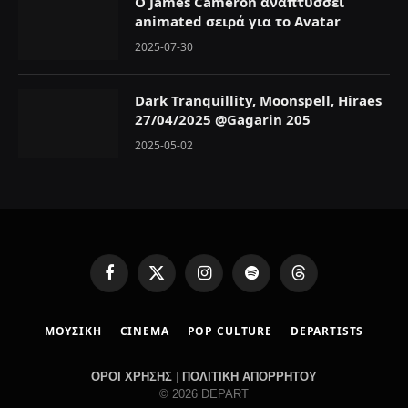
Ο James Cameron αναπτύσσει
animated σειρά για το Avatar
2025-07-30
Dark Tranquillity, Moonspell, Hiraes
27/04/2025 @Gagarin 205
2025-05-02
F
X
I
S
T
a
(
n
p
h
c
T
s
o
r
ΜΟΥΣΙΚΗ
CINEMA
POP CULTURE
DEPARTISTS
e
w
t
t
e
b
i
a
i
a
o
t
g
f
d
ΟΡΟΙ ΧΡΗΣΗΣ
|
ΠΟΛΙΤΙΚΗ ΑΠΟΡΡΗΤΟΥ
o
t
r
y
s
© 2026 DEPART
k
e
a