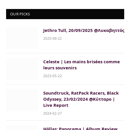
OUR PICKS
Jethro Tull, 20/09/2025 @Λυκαβηττός
2025-09-22
Celeste | Les mains brisées comme
leurs souvenirs
2023-05-22
Soundtruck, RatPack Racers, Black
Odyssey, 23/02/2024 @Κύτταρο |
Live Report
2024-02-27
Hällas: Panorama | Album Review