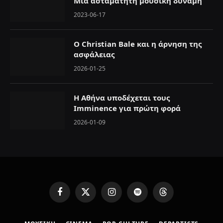
Μια ασταμάτητη μουσική δύναμη
2023-06-17
Ο Christian Bale και η άρνηση της
ασφάλειας
2026-01-25
Η Αθήνα υποδέχεται τους
Imminence για πρώτη φορά
2026-01-09
F
X
I
S
T
a
(
n
p
h
c
T
s
o
r