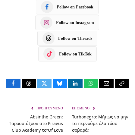
Follow on Facebook
Follow on Instagram
Follow on Threads
Follow on TikTok
F
T
T
B
L
W
E
C
a
h
w
l
i
h
m
o
c
r
i
u
n
a
a
p
ΠΡΟΗΓΟΎΜΕΝΟ
ΕΠΌΜΕΝΟ
Absinthe Green:
Turbonegro: Μήπως να μην
e
e
t
e
k
t
i
y
Παρουσιάζουν στο Piraeus
τα περνούμε όλα τόσο
b
a
t
s
e
s
l
L
Club Academy το”Of Love
σοβαρά;