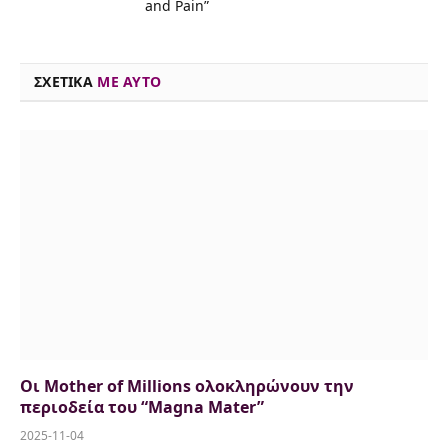
o
d
e
k
d
A
i
and Pain”
o
s
r
y
I
p
n
k
n
p
k
ΣΧΕΤΙΚΑ
ME AYTO
Οι Mother of Millions ολοκληρώνουν την
περιοδεία του “Magna Mater”
2025-11-04