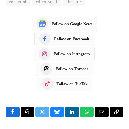
Post Punk
Robert Smith
The Cure
Follow on Google News
Follow on Facebook
Follow on Instagram
Follow on Threads
Follow on TikTok
F
T
T
B
L
W
E
C
a
h
w
l
i
h
m
o