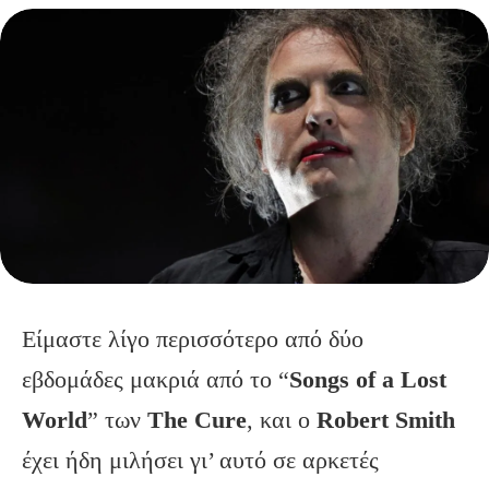
Είμαστε λίγο περισσότερο από δύο
εβδομάδες μακριά από το “
Songs
of
a
Lost
World
” των
The
Cure
, και ο
Robert
Smith
έχει ήδη μιλήσει γι’ αυτό σε αρκετές