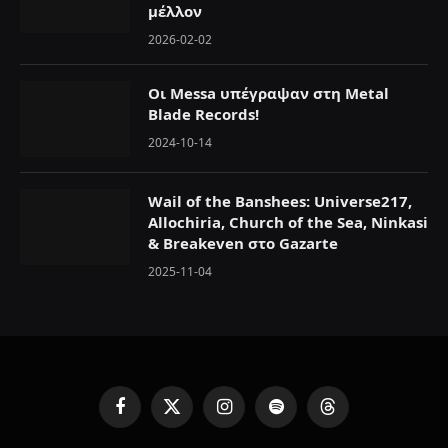
μέλλον
2026-02-02
Οι Messa υπέγραψαν στη Metal
Blade Records!
2024-10-14
Wail of the Banshees: Universe217,
Allochiria, Church of the Sea, Ninkasi
& Breakeven στο Gazarte
2025-11-04
F
X
I
S
T
a
(
n
p
h